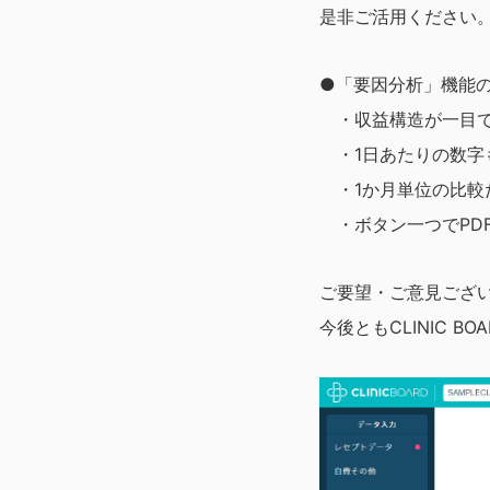
是非ご活用ください
●「要因分析」機能
・収益構造が一目で
・1日あたりの数字
・1か月単位の比較
・ボタン一つでPD
ご要望・ご意見ござ
今後ともCLINIC 