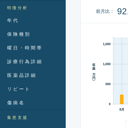
特徴分析
92
前月比：
年代
保険種別
1,500
曜日・時間帯
診療行為詳細
収益（万円）
1,000
医薬品詳細
500
リピート
傷病名
0
8月
集患支援