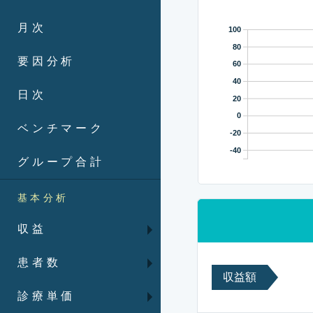
月次
100
80
要因分析
60
40
日次
20
0
ベンチマーク
-20
-40
グループ合計
基本分析
収益
患者数
収益額
診療単価