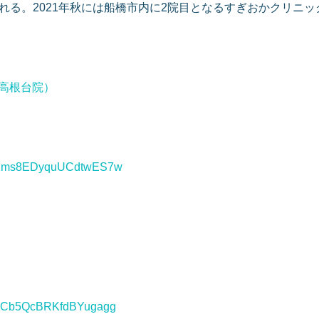
れる。2021年秋には船橋市内に2院目となるすぎおかクリニ
/（分院・高根台院）
I_E2ms8EDyquUCdtwES7w
Xs1Cb5QcBRKfdBYugagg